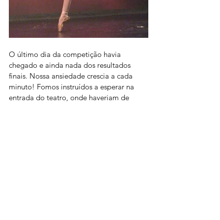
O último dia da competição havia 
chegado e ainda nada dos resultados 
finais. Nossa ansiedade crescia a cada 
minuto! Fomos instruídos a esperar na 
entrada do teatro, onde haveriam de 
anunciar quem estaria dançando em 
algumas horas na gala de encerramento. 
Ouvi cinco ou seis números da minha 
categoria serem chamados, e após dançar 
Satanella 
por uma última vez
, 
naquela 
mesma noite descobri que havia ganho a 
medalha de ouro. 