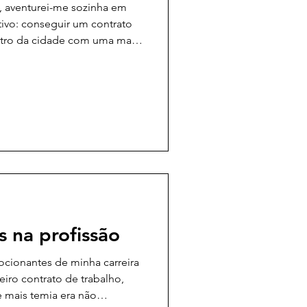
, aventurei-me sozinha em
ivo: conseguir um contrato
ntro da cidade com uma mala
e sapatilhas e vestes de balé
 de sonhos. 'Sempre viaje com
s de sapatilhas e um collant e
 extravie, dissera Mavis,
o assim faço.
s na profissão
ionantes de minha carreira
iro contrato de trabalho,
 mais temia era não