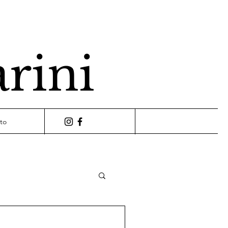
arini
to