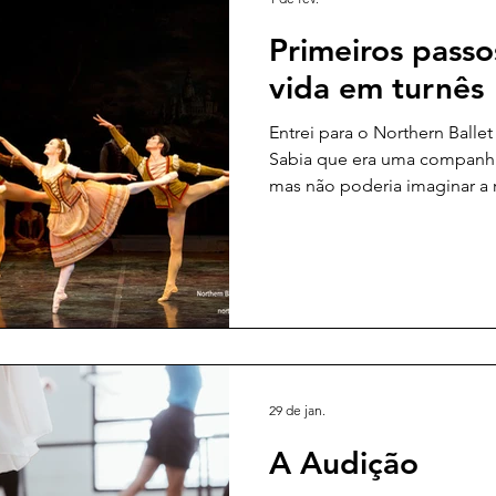
Primeiros passos
vida em turnês
Entrei para o Northern Balle
Sabia que era uma companhi
mas não poderia imaginar a
companhia viajava e os ponto
viver em constante deslocam
incorporavam as capitais da 
Belfast, Edimburgo, Cardiff 
Manchester, Newcastle, Milt
menores como Woking, Cante
diante ..
29 de jan.
A Audição