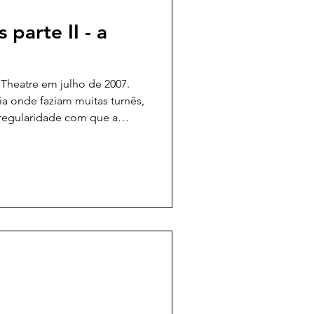
 parte II - a
t Theatre em julho de 2007.
a onde faziam muitas turnês,
 regularidade com que a
s fortes e dificuldades de
ento. Nossas turnês
Grã-Bretanha - Londres,
- entre outras cidades como
on Keynes e algumas
rbury, Norwich e assim por