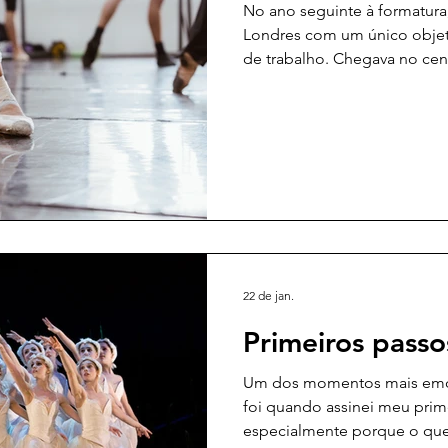
No ano seguinte à formatura
Londres com um único objet
de trabalho. Chegava no ce
pesada, a preciosa mochila d
nas costas, e o bolso cheio
os essenciais, um par ou doi
meia nas mãos, caso sua mala
minha diretora, e desde entã
22 de jan.
Primeiros passo
Um dos momentos mais emoc
foi quando assinei meu prime
especialmente porque o que