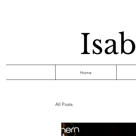
Isab
Home
All Posts