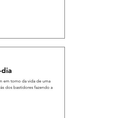
O ano de graduação se
eber que a concorrência lá
e que talvez não fosse boa o
-dia
am em torno da vida de uma
trás dos bastidores fazendo a